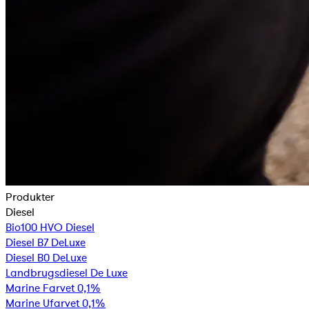
Produkter
Diesel
Bio100 HVO Diesel
Diesel B7 DeLuxe
Diesel B0 DeLuxe
Landbrugsdiesel De Luxe
Marine Farvet 0,1%
Marine Ufarvet 0,1%