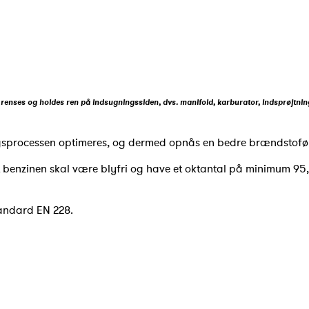
ren renses og holdes ren på indsugningssiden, dvs. manifold, karburator, indsprøjtni
ngsprocessen optimeres, og dermed opnås en bedre brændstof
at benzinen skal være blyfri og have et oktantal på minimum 9
tandard EN 228.