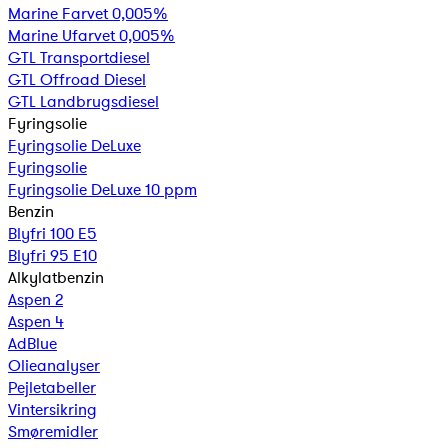
Marine Farvet 0,005%
Marine Ufarvet 0,005%
GTL Transportdiesel
GTL Offroad Diesel
GTL Landbrugsdiesel
Fyringsolie
Fyringsolie DeLuxe
Fyringsolie
Fyringsolie DeLuxe 10 ppm
Benzin
Blyfri 100 E5
Blyfri 95 E10
Alkylatbenzin
Aspen 2
Aspen 4
AdBlue
Olieanalyser
Pejletabeller
Vintersikring
Smøremidler