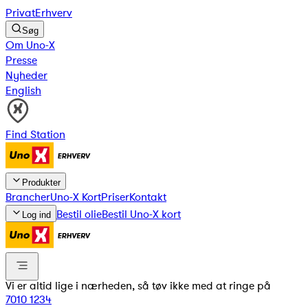
Privat
Erhverv
Søg
Om Uno-X
Presse
Nyheder
English
Find Station
Produkter
Brancher
Uno-X Kort
Priser
Kontakt
Bestil olie
Bestil Uno-X kort
Log ind
Vi er altid lige i nærheden, så tøv ikke med at ringe på
7010 1234