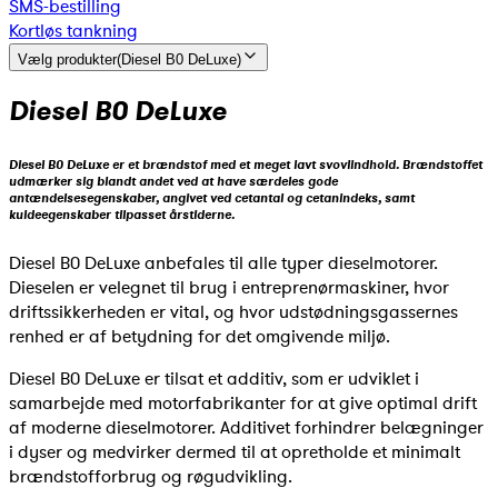
SMS-bestilling
Kortløs tankning
Vælg produkter
(
Diesel B0 DeLuxe
)
Diesel B0 DeLuxe
Diesel B0 DeLuxe er et brændstof med et meget lavt svovlindhold. Brændstoffet
udmærker sig blandt andet ved at have særdeles gode
antændelsesegenskaber, angivet ved cetantal og cetanindeks, samt
kuldeegenskaber tilpasset årstiderne.
Diesel B0 DeLuxe anbefales til alle typer dieselmotorer.
Dieselen er velegnet til brug i entreprenørmaskiner, hvor
driftssikkerheden er vital, og hvor udstødningsgassernes
renhed er af betydning for det omgivende miljø.
Diesel B0 DeLuxe er tilsat et additiv, som er udviklet i
samarbejde med motorfabrikanter for at give optimal drift
af moderne dieselmotorer. Additivet forhindrer belægninger
i dyser og medvirker dermed til at opretholde et minimalt
brændstofforbrug og røgudvikling.