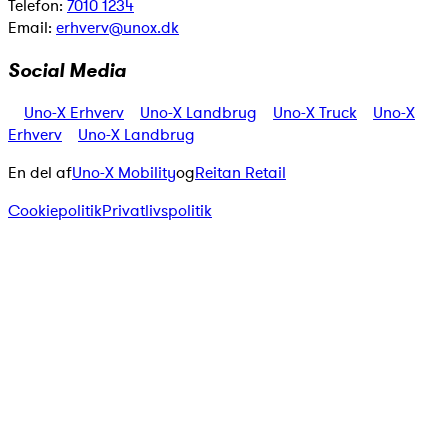
Telefon:
7010 1234
Email:
erhverv@unox.dk
Social Media
Uno-X Erhverv
Uno-X Landbrug
Uno-X Truck
Uno-X
Erhverv
Uno-X Landbrug
En del af
Uno-X Mobility
og
Reitan Retail
Cookiepolitik
Privatlivspolitik