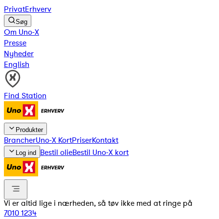
Privat
Erhverv
Søg
Om Uno-X
Presse
Nyheder
English
Find Station
Produkter
Brancher
Uno-X Kort
Priser
Kontakt
Bestil olie
Bestil Uno-X kort
Log ind
Vi er altid lige i nærheden, så tøv ikke med at ringe på
7010 1234