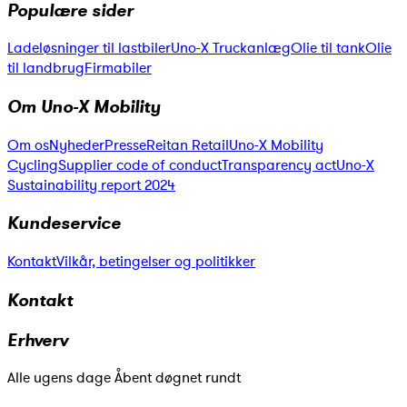
Populære sider
Ladeløsninger til lastbiler
Uno-X Truckanlæg
Olie til tank
Olie
til landbrug
Firmabiler
Om Uno-X Mobility
Om os
Nyheder
Presse
Reitan Retail
Uno-X Mobility
Cycling
Supplier code of conduct
Transparency act
Uno-X
Sustainability report 2024
Kundeservice
Kontakt
Vilkår, betingelser og politikker
Kontakt
Erhverv
Alle ugens dage Åbent døgnet rundt