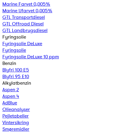
Marine Farvet 0,005%
Marine Ufarvet 0,005%
GTL Transportdiesel
GTL Offroad Diesel
GTL Landbrugsdiesel
Fyringsolie
Fyringsolie DeLuxe
Fyringsolie
Fyringsolie DeLuxe 10 ppm
Benzin
Blyfri 100 E5
Blyfri 95 E10
Alkylatbenzin
Aspen 2
Aspen 4
AdBlue
Olieanalyser
Pejletabeller
Vintersikring
Smøremidler