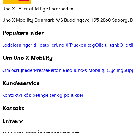
Uno-X - Vi er altid lige i nærheden
Uno-X Mobility Danmark A/S Buddingevej 195 2860 Søborg, 
Populære sider
Ladeløsninger til lastbiler
Uno-X Truckanlæg
Olie til tank
Olie t
Om Uno-X Mobility
Om os
Nyheder
Presse
Reitan Retail
Uno-X Mobility Cycling
Supp
Kundeservice
Kontakt
Vilkår, betingelser og politikker
Kontakt
Erhverv