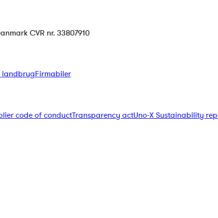
Danmark CVR nr. 33807910
il landbrug
Firmabiler
lier code of conduct
Transparency act
Uno-X Sustainability rep