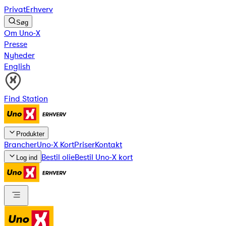
Privat
Erhverv
Søg
Om Uno-X
Presse
Nyheder
English
Find Station
Produkter
Brancher
Uno-X Kort
Priser
Kontakt
Bestil olie
Bestil Uno-X kort
Log ind