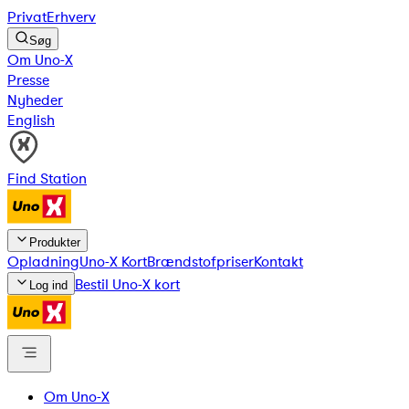
Privat
Erhverv
Søg
Om Uno-X
Presse
Nyheder
English
Find Station
Produkter
Opladning
Uno-X Kort
Brændstofpriser
Kontakt
Bestil Uno-X kort
Log ind
Om Uno-X