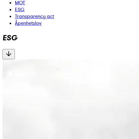
MOT
ESG
Transparency act
Åpenhetslov
ESG