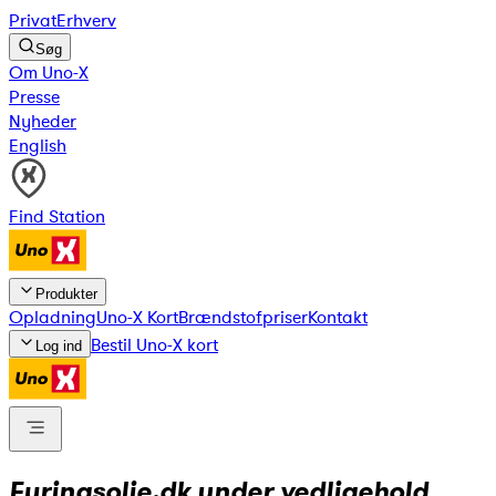
Privat
Erhverv
Søg
Om Uno-X
Presse
Nyheder
English
Find Station
Produkter
Opladning
Uno-X Kort
Brændstofpriser
Kontakt
Bestil Uno-X kort
Log ind
Fyringsolie.dk under vedligehold