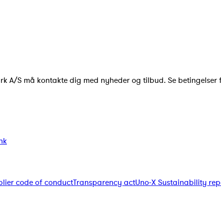
ark A/S må kontakte dig med nyheder og tilbud. Se betingelser 
nk
lier code of conduct
Transparency act
Uno-X Sustainability rep