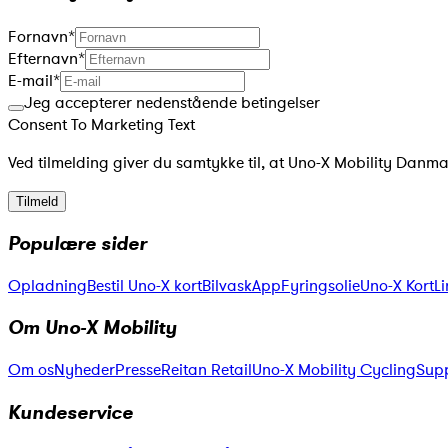
Fornavn
*
Efternavn
*
E-mail
*
Jeg accepterer nedenstående betingelser
Consent To Marketing Text
Ved tilmelding giver du samtykke til, at Uno-X Mobility Danm
Tilmeld
Populære sider
Opladning
Bestil Uno-X kort
Bilvask
App
Fyringsolie
Uno-X KortLi
Om Uno-X Mobility
Om os
Nyheder
Presse
Reitan Retail
Uno-X Mobility Cycling
Supp
Kundeservice