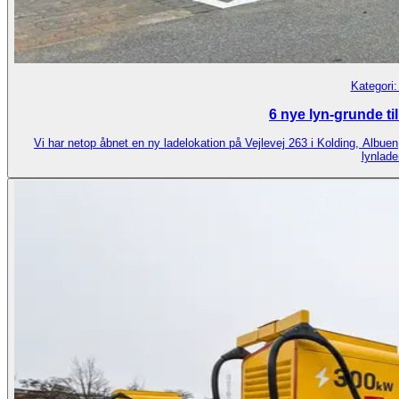
Kategori
6 nye lyn-grunde ti
Vi har netop åbnet en ny ladelokation på Vejlevej 263 i Kolding, Albue
lynlade