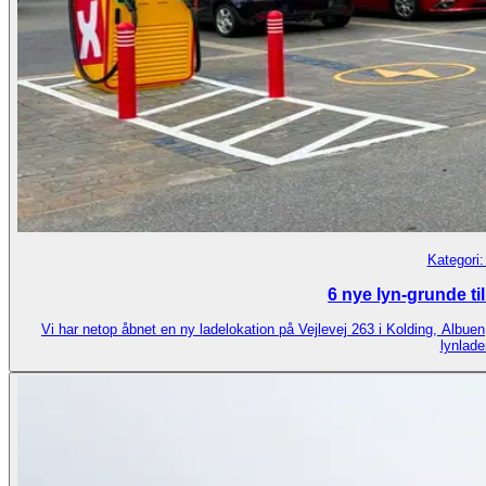
Kategori
6 nye lyn-grunde ti
Vi har netop åbnet en ny ladelokation på Vejlevej 263 i Kolding, Albue
lynlade