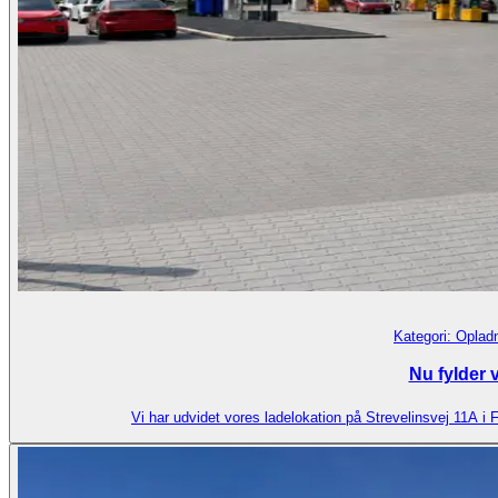
Kategori:
Opladn
Nu fylder v
Vi har udvidet vores ladelokation på Strevelinsvej 11A i F