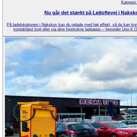
Kategori
Nu går det stærkt på Løjtoftevej i Naksko
På ladelokationen i Nakskov kan du oplade med høj effekt, så du kan kom
kontaktløst kort eller via dine foretrukne ladeapps – herunder Uno‑X 