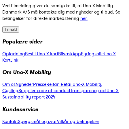
Ved tilmelding giver du samtykke til, at Uno-X Mobility
Danmark A/S må kontakte dig med nyheder og tilbud. Se
betingelser for direkte markedsføring
her.
Tilmeld
Populære sider
Opladning
Bestil Uno-X kort
Bilvask
App
Fyringsolie
Uno-X
KortLink
Om Uno-X Mobility
Om os
Nyheder
Presse
Reitan Retail
Uno-X Mobility
Cycling
Supplier code of conduct
Transparency act
Uno-X
Sustainability report 2024
Kundeservice
Kontakt
Spørgsmål og svar
Vilkår og betingelser