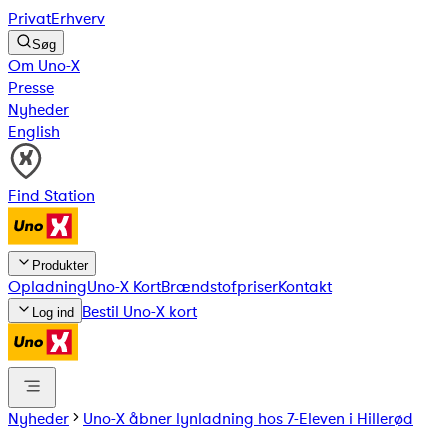
Privat
Erhverv
Søg
Om Uno-X
Presse
Nyheder
English
Find Station
Produkter
Opladning
Uno-X Kort
Brændstofpriser
Kontakt
Bestil Uno-X kort
Log ind
Nyheder
Uno-X åbner lynladning hos 7-Eleven i Hillerød