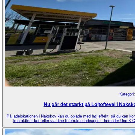
Kategori
Nu går det stærkt på Løjtoftevej i Naksko
På ladelokationen i Nakskov kan du oplade med høj effekt, så du kan kom
kontaktløst kort eller via dine foretrukne ladeapps – herunder Uno‑X 