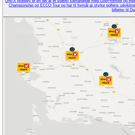
Uno‑X Mobility er en del af et stærkt samarbejde med GolfPromote og Re
Championship og ECCO Tour og har til formål at styrke golfens udvikling og tilgængelighed i Danmark. Som en de
billetter til