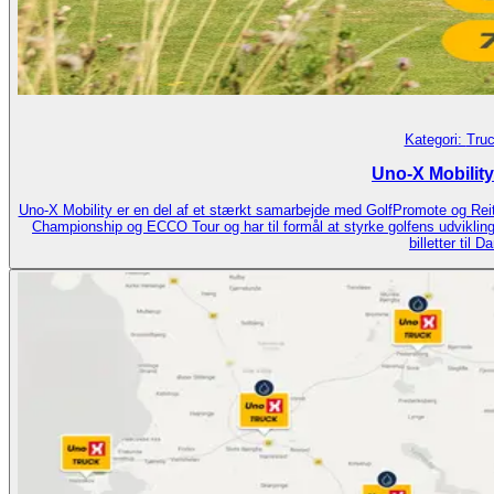
Kategori:
Truc
Uno‑X Mobility 
Uno‑X Mobility er en del af et stærkt samarbejde med GolfPromote og Re
Championship og ECCO Tour og har til formål at styrke golfens udvikling og tilgængelighed i Danmark. Som en de
billetter til