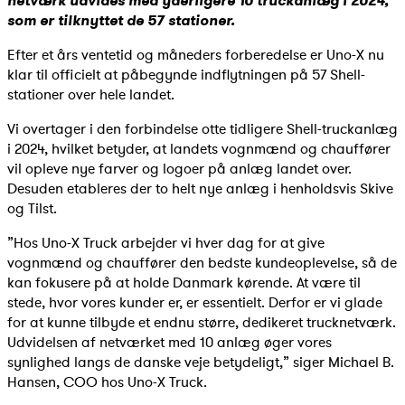
netværk udvides med yderligere 10 truckanlæg i 2024,
som er tilknyttet de 57 stationer.
Efter et års ventetid og måneders forberedelse er Uno-X nu
klar til officielt at påbegynde indflytningen på 57 Shell-
stationer over hele landet.
Vi overtager i den forbindelse otte tidligere Shell-truckanlæg
i 2024, hvilket betyder, at landets vognmænd og chauffører
vil opleve nye farver og logoer på anlæg landet over.
Desuden etableres der to helt nye anlæg i henholdsvis Skive
og Tilst.
”Hos Uno-X Truck arbejder vi hver dag for at give
vognmænd og chauffører den bedste kundeoplevelse, så de
kan fokusere på at holde Danmark kørende. At være til
stede, hvor vores kunder er, er essentielt. Derfor er vi glade
for at kunne tilbyde et endnu større, dedikeret trucknetværk.
Udvidelsen af netværket med 10 anlæg øger vores
synlighed langs de danske veje betydeligt,” siger Michael B.
Hansen, COO hos Uno-X Truck.