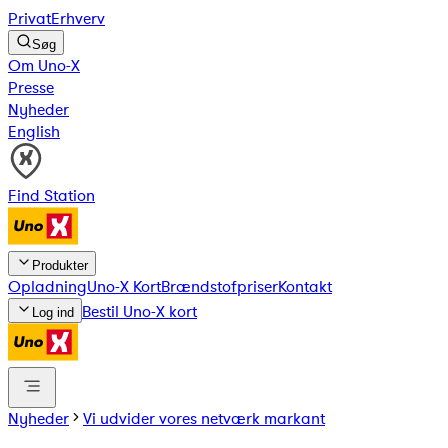
Privat
Erhverv
Søg
Om Uno-X
Presse
Nyheder
English
Find Station
Produkter
Opladning
Uno-X Kort
Brændstofpriser
Kontakt
Bestil Uno-X kort
Log ind
Nyheder
Vi udvider vores netværk markant