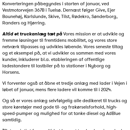
Konverteringen påbegyndes i starten af januar, ved
Vestmotorvejen 367B i Tuelsø. Dernæst følger Give, Ejer
Baunehøj, Karlslunde, Skive, Tilst, Rødekro, Sønderborg,
Randers og Hjørring.
Altid et truckanlæg tæt på
Vores mission er at udvikle og
fremme løsninger til fremtidens mobilitet, og vores store
netværk tilpasses og udvikles løbende. Vores seneste tiltag
og et eksempel på, at vi udvikler os sammen med vores
kunder, inkluderer bl.a. etableringen af offentlige
ladestandere til lastbiler på to stationer i Nyborg og
Horsens.
Vi forventer også at åbne et tredje anlæg med lader i Vejen i
løbet af januar, mens flere ladere vil komme til i 2024.
Og så er vores anlæg selvfølgelig alle dedikeret til trucks og
store køretøjer med gode til- og frakørselsforhold, high-
speed-pumper og mulighed for at tanke diesel og AdBlue
samtidig.