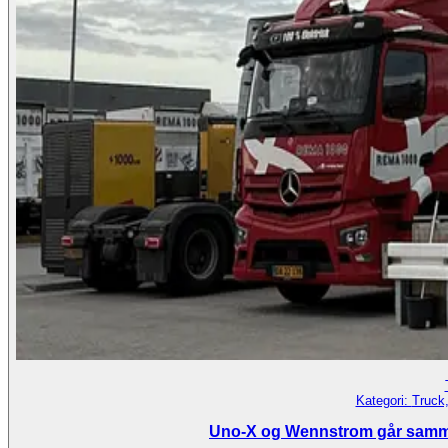
Kategori:
Truck,
Uno-X og Wennstrom går sammen 