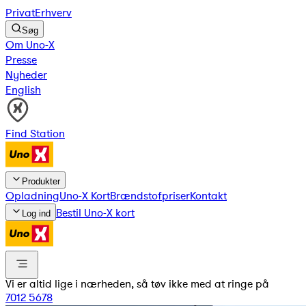
Privat
Erhverv
Søg
Om Uno-X
Presse
Nyheder
English
Find Station
Produkter
Opladning
Uno-X Kort
Brændstofpriser
Kontakt
Bestil Uno-X kort
Log ind
Vi er altid lige i nærheden, så tøv ikke med at ringe på
7012 5678