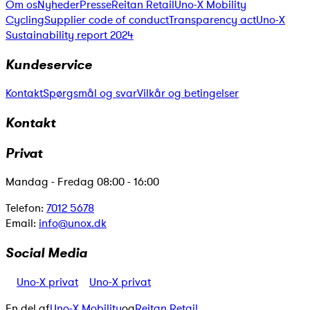
Om os
Nyheder
Presse
Reitan Retail
Uno-X Mobility
Cycling
Supplier code of conduct
Transparency act
Uno-X
Sustainability report 2024
Kundeservice
Kontakt
Spørgsmål og svar
Vilkår og betingelser
Kontakt
Privat
Mandag - Fredag 08:00 - 16:00
Telefon:
7012 5678
Email:
info@unox.dk
Social Media
Uno-X privat
Uno-X privat
En del af
Uno-X Mobility
og
Reitan Retail