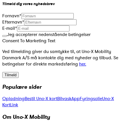
Tilmeld dig vores nyhedsbrev
Fornavn
*
Efternavn
*
E-mail
*
Jeg accepterer nedenstående betingelser
Consent To Marketing Text
Ved tilmelding giver du samtykke til, at Uno-X Mobility
Danmark A/S må kontakte dig med nyheder og tilbud. Se
betingelser for direkte markedsføring
her.
Tilmeld
Populære sider
Opladning
Bestil Uno-X kort
Bilvask
App
Fyringsolie
Uno-X
KortLink
Om Uno-X Mobility