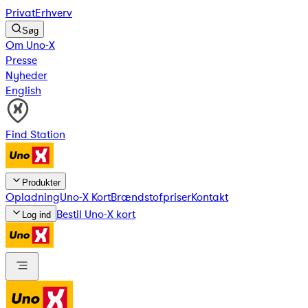
Privat
Erhverv
Søg
Om Uno-X
Presse
Nyheder
English
Find Station
Produkter
Opladning
Uno-X Kort
Brændstofpriser
Kontakt
Bestil Uno-X kort
Log ind