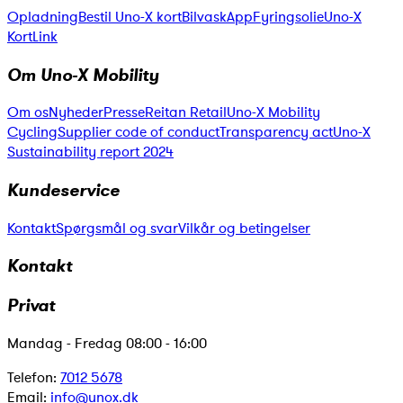
Opladning
Bestil Uno-X kort
Bilvask
App
Fyringsolie
Uno-X
KortLink
Om Uno-X Mobility
Om os
Nyheder
Presse
Reitan Retail
Uno-X Mobility
Cycling
Supplier code of conduct
Transparency act
Uno-X
Sustainability report 2024
Kundeservice
Kontakt
Spørgsmål og svar
Vilkår og betingelser
Kontakt
Privat
Mandag - Fredag 08:00 - 16:00
Telefon:
7012 5678
Email:
info@unox.dk