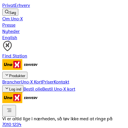
Privat
Erhverv
Søg
Om Uno-X
Presse
Nyheder
English
Find Station
Produkter
Brancher
Uno-X Kort
Priser
Kontakt
Bestil olie
Bestil Uno-X kort
Log ind
Vi er altid lige i nærheden, så tøv ikke med at ringe på
7010 1234