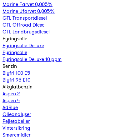
Marine Farvet 0,005%
Marine Ufarvet 0,005%
GTL Transportdiesel
GTL Offroad Diesel
GTL Landbrugsdiesel
Fyringsolie
Fyringsolie DeLuxe
Fyringsolie
Fyringsolie DeLuxe 10 ppm
Benzin
Blyfri 100 E5
Blyfri 95 E10
Alkylatbenzin
Aspen 2
Aspen 4
AdBlue
Olieanalyser
Pejletabeller
Vintersikring
Smøremidler