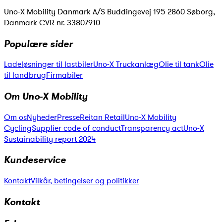
Uno-X Mobility Danmark A/S Buddingevej 195 2860 Søborg,
Danmark CVR nr. 33807910
Populære sider
Ladeløsninger til lastbiler
Uno-X Truckanlæg
Olie til tank
Olie
til landbrug
Firmabiler
Om Uno-X Mobility
Om os
Nyheder
Presse
Reitan Retail
Uno-X Mobility
Cycling
Supplier code of conduct
Transparency act
Uno-X
Sustainability report 2024
Kundeservice
Kontakt
Vilkår, betingelser og politikker
Kontakt