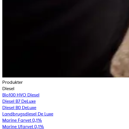
Produkter
Diesel
Bio100 HVO Diesel
Diesel B7 DeLuxe
Diesel B0 DeLuxe
Landbrugsdiesel De Luxe
Marine Farvet 0,1%
Marine Ufarvet 0,1%