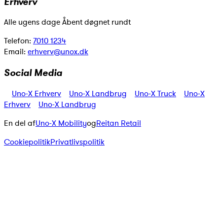
Erhverv
Alle ugens dage Åbent døgnet rundt
Telefon:
7010 1234
Email:
erhverv@unox.dk
Social Media
Uno-X Erhverv
Uno-X Landbrug
Uno-X Truck
Uno-X
Erhverv
Uno-X Landbrug
En del af
Uno-X Mobility
og
Reitan Retail
Cookiepolitik
Privatlivspolitik