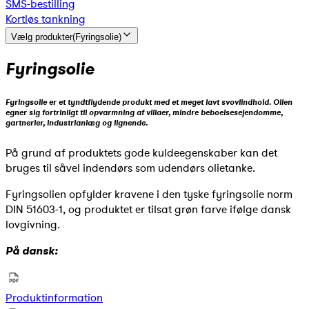
SMS-bestilling
Kortløs tankning
Vælg produkter
(
Fyringsolie
)
Fyringsolie
Fyringsolie er et tyndtflydende produkt med et meget lavt svovlindhold. Olien
egner sig fortrinligt til opvarmning af villaer, mindre beboelsesejendomme,
gartnerier, industrianlæg og lignende.
På grund af produktets gode kuldeegenskaber kan det
bruges til såvel indendørs som udendørs olietanke.
Fyringsolien opfylder kravene i den tyske fyringsolie norm
DIN 51603-1, og produktet er tilsat grøn farve ifølge dansk
lovgivning.
På dansk:
Produktinformation