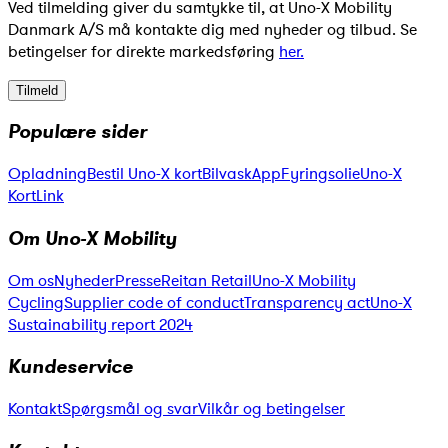
Ved tilmelding giver du samtykke til, at Uno-X Mobility
Danmark A/S må kontakte dig med nyheder og tilbud. Se
betingelser for direkte markedsføring
her.
Tilmeld
Populære sider
Opladning
Bestil Uno-X kort
Bilvask
App
Fyringsolie
Uno-X
KortLink
Om Uno-X Mobility
Om os
Nyheder
Presse
Reitan Retail
Uno-X Mobility
Cycling
Supplier code of conduct
Transparency act
Uno-X
Sustainability report 2024
Kundeservice
Kontakt
Spørgsmål og svar
Vilkår og betingelser