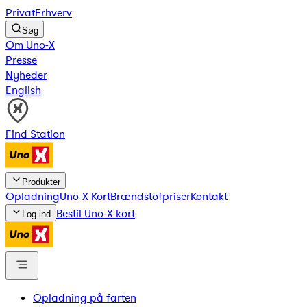
Privat
Erhverv
Søg
Om Uno-X
Presse
Nyheder
English
Find Station
Produkter
Opladning
Uno-X Kort
Brændstofpriser
Kontakt
Bestil Uno-X kort
Log ind
Opladning på farten